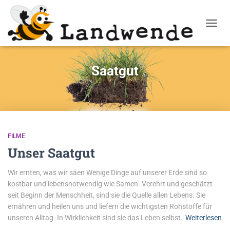
NAVIG
Saatgut
FILME
Unser Saatgut
Wir ernten, was wir säen Wenige Dinge auf unserer Erde sind so
kostbar und lebensnotwendig wie Samen. Verehrt und geschätzt
seit Beginn der Menschheit, sind sie die Quelle allen Lebens. Sie
ernähren und heilen uns und liefern die wichtigsten Rohstoffe für
unseren Alltag. In Wirklichkeit sind sie das Leben selbst.
Weiterlesen