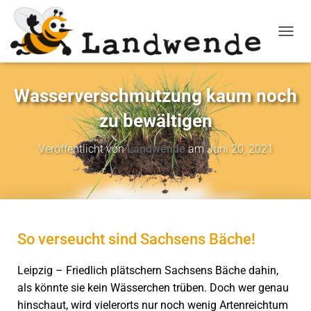
NAVIG
Wasserverschmutzung kaum noch
zu bewältigen
Veröffentlicht von
Landwende
am
Juni 20, 2021
So verseucht sind Sachsens Bäche!
Leipzig –
Friedlich plätschern Sachsens Bäche dahin,
als könnte sie kein Wässerchen trüben. Doch wer genau
hinschaut, wird vielerorts nur noch wenig Artenreichtum