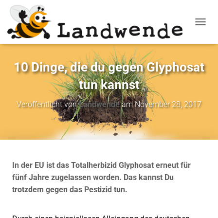
NAVIG
10 Dinge, die du gegen Glyphosat
tun kannst
Veröffentlicht von
Landwende
am
November 28, 2017
In der EU ist das Totalherbizid Glyphosat erneut für
fünf Jahre zugelassen worden. Das kannst Du
trotzdem gegen das Pestizid tun.