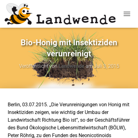
NAVIG
Bio-Honig mit Insektiziden
verunreinigt
Veröffentlicht von
Landwende
am
Juli 3, 2015
Berlin, 03.07.2015. „Die Verunreinigungen von Honig mit
Insektiziden zeigen, wie wichtig der Umbau der
Landwirtschaft Richtung Bio ist“, so der Geschäftsführer
des Bund Ökologische Lebensmittelwirtschaft (BÖLW),
Peter Röhrig, zu den Funden des Neonicotinoids