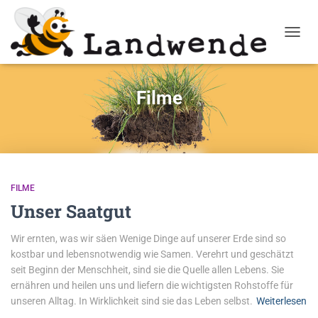
NAVIG
Filme
FILME
Unser Saatgut
Wir ernten, was wir säen Wenige Dinge auf unserer Erde sind so
kostbar und lebensnotwendig wie Samen. Verehrt und geschätzt
seit Beginn der Menschheit, sind sie die Quelle allen Lebens. Sie
ernähren und heilen uns und liefern die wichtigsten Rohstoffe für
unseren Alltag. In Wirklichkeit sind sie das Leben selbst.
Weiterlesen