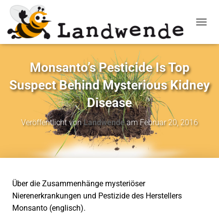
NAVIG
Monsanto’s Pesticide Is Top
Suspect Behind Mysterious Kidney
Disease
Veröffentlicht von
Landwende
am
Februar 20, 2016
Über die Zusammenhänge mysteriöser
Nierenerkrankungen und Pestizide des Herstellers
Monsanto (englisch).