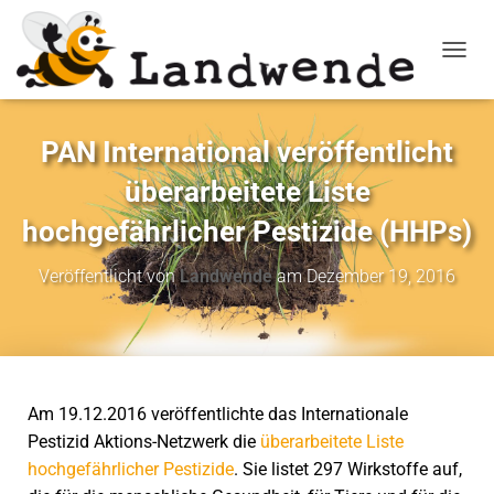
NAVIG
PAN International veröffentlicht
überarbeitete Liste
hochgefährlicher Pestizide (HHPs)
Veröffentlicht von
Landwende
am
Dezember 19, 2016
Am 19.12.2016 veröffentlichte das Internationale
Pestizid Aktions-Netzwerk die
überarbeitete Liste
hochgefährlicher Pestizide
. Sie listet 297 Wirkstoffe auf,