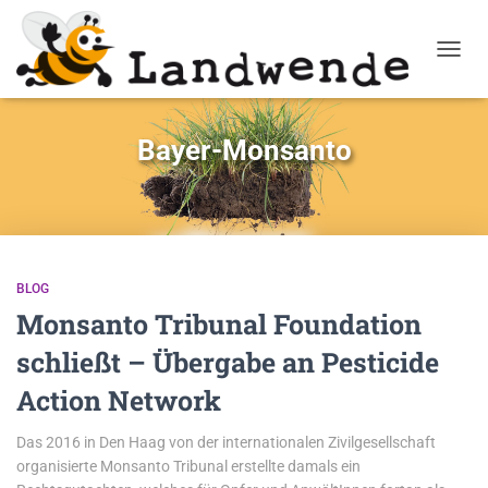
NAVIG
Bayer-Monsanto
BLOG
Monsanto Tribunal Foundation
schließt – Übergabe an Pesticide
Action Network
Das 2016 in Den Haag von der internationalen Zivilgesellschaft
organisierte Monsanto Tribunal erstellte damals ein