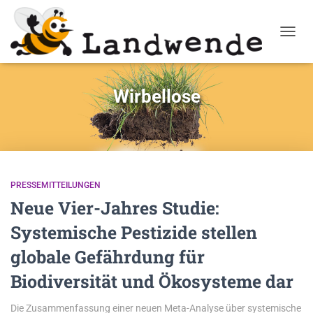
NAVIG
Wirbellose
PRESSEMITTEILUNGEN
Neue Vier-Jahres Studie:
Systemische Pestizide stellen
globale Gefährdung für
Biodiversität und Ökosysteme dar
Die Zusammenfassung einer neuen Meta-Analyse über systemische