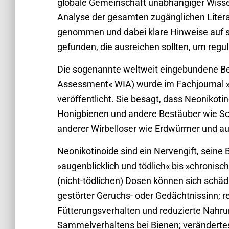
globale Gemeinschaft unabhängiger Wissen
Analyse der gesamten zugänglichen Literat
genommen und dabei klare Hinweise auf 
gefunden, die ausreichen sollten, um re
Die sogenannte weltweit eingebundene Be
Assessment« WIA) wurde im Fachjournal »
veröffentlicht. Sie besagt, dass Neonikot
Honigbienen und andere Bestäuber wie Sch
anderer Wirbelloser wie Erdwürmer und auch
Neonikotinoide sind ein Nervengift, sein
»augenblicklich und tödlich« bis »chronisc
(nicht-tödlichen) Dosen können sich schä
gestörter Geruchs- oder Gedächtnissinn; r
Fütterungsverhalten und reduzierte Nahru
Sammelverhaltens bei Bienen; veränderte