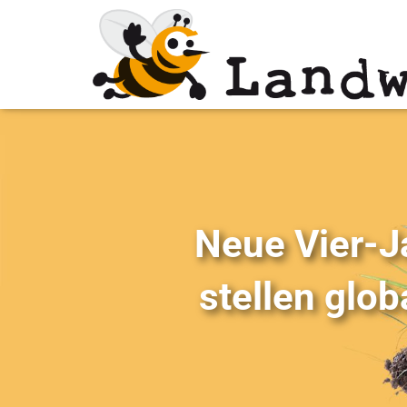
Neue Vier-J
stellen glob