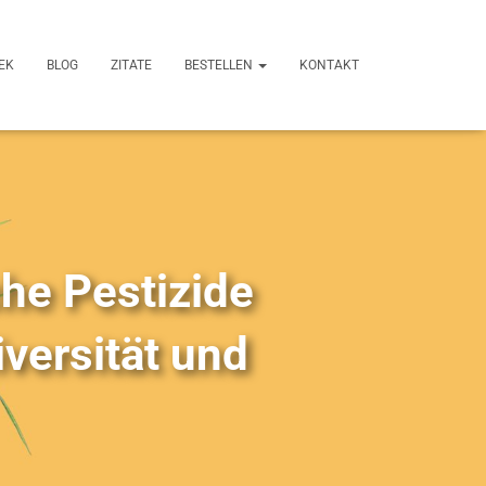
EK
BLOG
ZITATE
BESTELLEN
KONTAKT
he Pestizide
iversität und