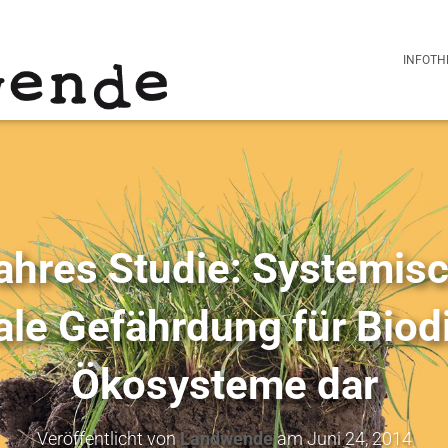
INFOTH
ahres Studie: Systemisc
ale Gefährdung für Biod
Ökosysteme dar
Veröffentlicht von
Landwende
am
Juni 24, 2014