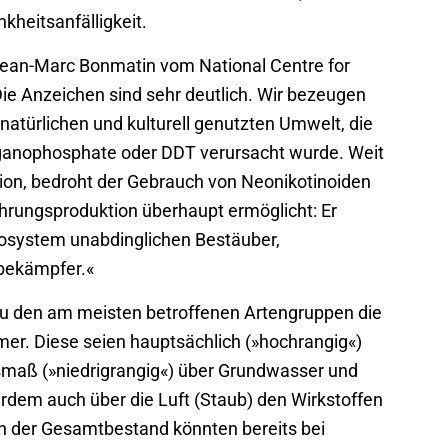
heitsanfälligkeit.
 Jean-Marc Bonmatin vom National Centre for
»Die Anzeichen sind sehr deutlich. Wir bezeugen
natürlichen und kulturell genutzten Umwelt, die
 Organophosphate oder DDT verursacht wurde. Weit
ion, bedroht der Gebrauch von Neonikotinoiden
hrungsproduktion überhaupt ermöglicht: Er
Ökosystem unabdinglichen Bestäuber,
sbekämpfer.«
zu den am meisten betroffenen Artengruppen die
mer. Diese seien hauptsächlich (»hochrangig«)
smaß (»niedrigrangig«) über Grundwasser und
dem auch über die Luft (Staub) den Wirkstoffen
ch der Gesamtbestand könnten bereits bei