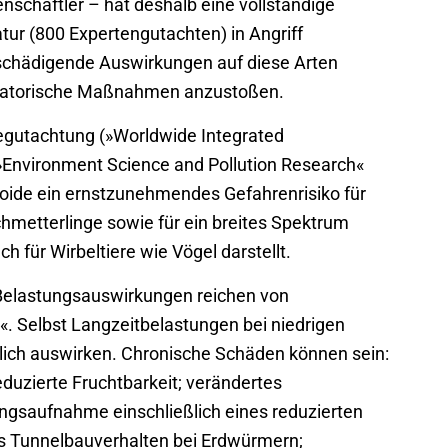
schaftler – hat deshalb eine vollständige
ur (800 Expertengutachten) in Angriff
schädigende Auswirkungen auf diese Arten
gulatorische Maßnahmen anzustoßen.
gutachtung (»Worldwide Integrated
Environment Science and Pollution Research«
inoide ein ernstzunehmendes Gefahrenrisiko für
metterlinge sowie für ein breites Spektrum
 für Wirbeltiere wie Vögel darstellt.
e Belastungsauswirkungen reichen von
h«. Selbst Langzeitbelastungen bei niedrigen
dlich auswirken. Chronische Schäden können sein:
eduzierte Fruchtbarkeit; verändertes
ngsaufnahme einschließlich eines reduzierten
s Tunnelbauverhalten bei Erdwürmern;