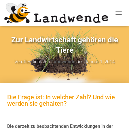
NAVIG
Zur Landwirtschaft gehören die
Tiere
Veröffentlicht von
Landwende
am
Januar 1, 2014
Die Frage ist: In welcher Zahl? Und wie
werden sie gehalten?
Die derzeit zu beobachtenden Entwicklungen in der