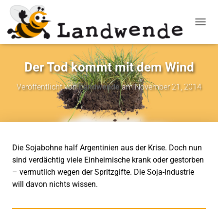
NAVIG
Der Tod kommt mit dem Wind
Veröffentlicht von
Landwende
am
November 21, 2014
Die Sojabohne half Argentinien aus der Krise. Doch nun
sind verdächtig viele Einheimische krank oder gestorben
– vermutlich wegen der Spritzgifte. Die Soja-Industrie
will davon nichts wissen.