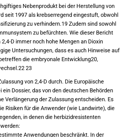
chgiftiges Nebenprodukt bei der Herstellung von
ird seit 1997 als krebserregend eingestuft, obwohl
assifizierung zu verhindern.19 Zudem sind sowohl
 Immunsystem zu befürchten. Wie dieser Bericht
n 2,4-D immer noch hohe Mengen an Dioxin
gige Untersuchungen, dass es auch Hinweise auf
e betreffen die embryonale Entwicklung20,
echsel.22 23
r Zulassung von 2,4-D durch. Die Europäische
 ein Dossier, das von den deutschen Behörden
ine Verlängerung der Zulassung entscheiden. Es
e Risiken für die Anwender (wie Landwirte), die
egenden, in denen die herbizidresistenten
 werden:
 bestimmte Anwendungen beschränkt. In der