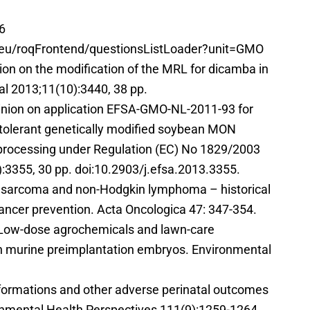
6
pa.eu/roqFrontend/questionsListLoader?unit=GMO
on on the modification of the MRL for dicamba in
l 2013;11(10):3440, 38 pp.
inion on application EFSA-GMO-NL-2011-93 for
e-tolerant genetically modified soybean MON
 processing under Regulation (EC) No 1829/2003
3355, 30 pp. doi:10.2903/j.efsa.2013.3355.
sue sarcoma and non-Hodgkin lymphoma – historical
cancer prevention. Acta Oncologica 47: 347-354.
: Low-dose agrochemicals and lawn-care
in murine preimplantation embryos. Environmental
formations and other adverse perinatal outcomes
ronmental Health Perspectives 111(9):1259-1264.