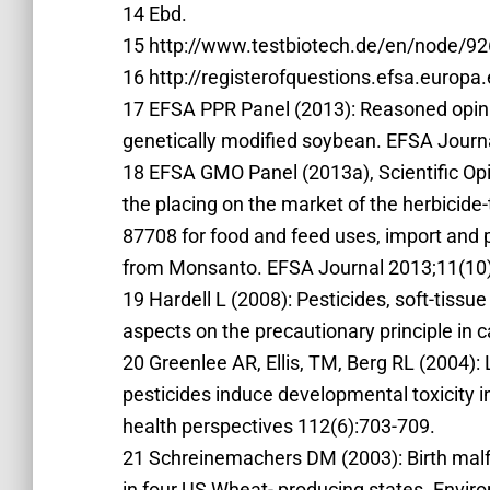
14 Ebd.
15 http://www.testbiotech.de/en/node/92
16 http://registerofquestions.efsa.euro
17 EFSA PPR Panel (2013): Reasoned opini
genetically modified soybean. EFSA Journa
18 EFSA GMO Panel (2013a), Scientific Op
the placing on the market of the herbicid
87708 for food and feed uses, import and
from Monsanto. EFSA Journal 2013;11(10):
19 Hardell L (2008): Pesticides, soft-tis
aspects on the precautionary principle in 
20 Greenlee AR, Ellis, TM, Berg RL (2004)
pesticides induce developmental toxicity 
health perspectives 112(6):703-709.
21 Schreinemachers DM (2003): Birth mal
in four US Wheat- producing states. Envi