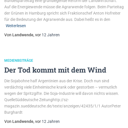
Bundesparteitag eine grundlegende Reform der Landwirtschaft.
Auf die Energiewende müsse die Agrarwende folgen. Beim Parteitag
der Grünen in Hamburg spricht sich Fraktionschef Anton Hofreiter
für die Bedeutung der Agrarwende aus. Dabei heißt es in den
Weiterlesen
Von
Landwende
, vor
12 Jahren
MEDIENBEITRÄGE
Der Tod kommt mit dem Wind
Die Sojabohne half Argentinien aus der Krise. Doch nun sind
verdächtig viele Einheimische krank oder gestorben – vermutlich
wegen der Spritzgifte. Die Soja-Industrie will davon nichts wissen.
QuelleSüddeutsche Zeitunghttp://sz-
magazin.sueddeutsche.de/texte/anzeigen/42435/1/1 AutorPeter
Burghardt
Von
Landwende
, vor
12 Jahren