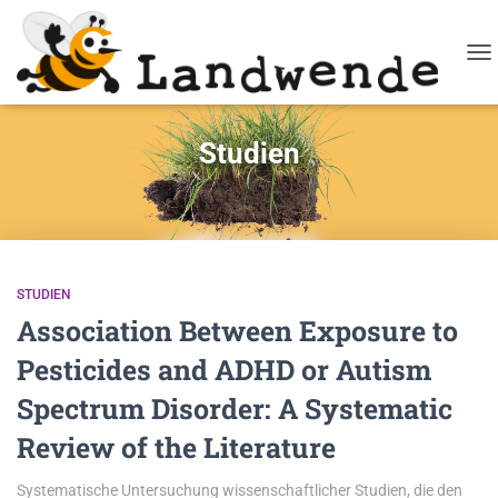
NA
Studien
STUDIEN
Association Between Exposure to
Pesticides and ADHD or Autism
Spectrum Disorder: A Systematic
Review of the Literature
Systematische Untersuchung wissenschaftlicher Studien, die den