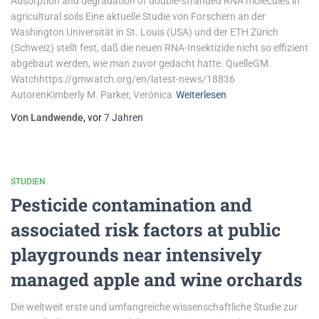
Adsorption and degradation of double-stranded RNA molecules in
agricultural soils Eine aktuelle Studie von Forschern an der
Washington Universität in St. Louis (USA) und der ETH Zürich
(Schweiz) stellt fest, daß die neuen RNA-Insektizide nicht so effizient
abgebaut werden, wie man zuvor gedacht hatte. QuelleGM
Watchhttps://gmwatch.org/en/latest-news/18836
AutorenKimberly M. Parker, Verónica
Weiterlesen
Von
Landwende
, vor
7 Jahren
STUDIEN
Pesticide contamination and
associated risk factors at public
playgrounds near intensively
managed apple and wine orchards
Die weltweit erste und umfangreiche wissenschaftliche Studie zur