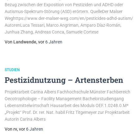
Bezug zwischen der Exposition von Pestiziden und ADHD oder
Autismus-Spektrum-Störung (ASD) erörtern. QuelleDer Malser
Weghttps://www.der-malser-weg.com/en/pesticides-adhd-autism/
AutorenLuca Tessari, Marco Angriman, Amparo Díaz-Román,
Junhua Zhang, Andreas Conca, Samuele Cortese
Von
Landwende
, vor
6 Jahren
STUDIEN
Pestizidnutzung – Artensterben
Projektarbeit Carina Albers Fachhochschule Münster Fachbereich
Oecotrophologie – Facility Management Bachelorstudiengang
Lebensmittelwirtschaft Hausarbeit des Moduls OEF.1.0248.0.M*
„Projekt“ Prof. Dr. rer. Nat. habil Fritz Titgemeyer zur Projektarbeit
Autorin Carina Albers
Von
rv
, vor
6 Jahren