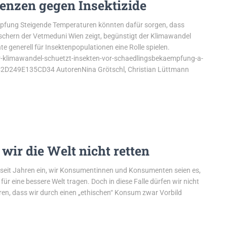
enzen gegen Insektizide
pfung Steigende Temperaturen könnten dafür sorgen, dass
orschern der Vetmeduni Wien zeigt, begünstigt der Klimawandel
nte generell für Insektenpopulationen eine Rolle spielen.
r-klimawandel-schuetzt-insekten-vor-schaedlingsbekaempfung-a-
249E135CD34 AutorenNina Grötschl, Christian Lüttmann
ir die Welt nicht retten
s seit Jahren ein, wir Konsumentinnen und Konsumenten seien es,
r eine bessere Welt tragen. Doch in diese Falle dürfen wir nicht
ren, dass wir durch einen „ethischen“ Konsum zwar Vorbild