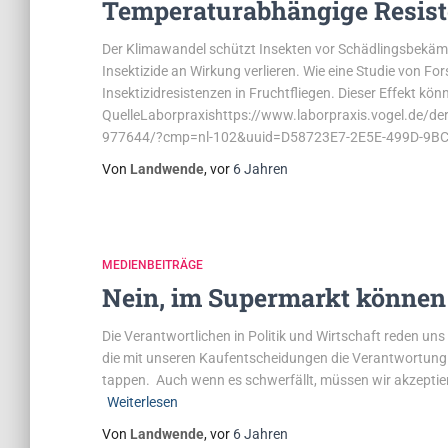
Temperaturabhängige Resist
Der Klimawandel schützt Insekten vor Schädlingsbekäm
Insektizide an Wirkung verlieren. Wie eine Studie von F
Insektizidresistenzen in Fruchtfliegen. Dieser Effekt kön
QuelleLaborpraxishttps://www.laborpraxis.vogel.de/de
977644/?cmp=nl-102&uuid=D58723E7-2E5E-499D-9BC2D
Von
Landwende
, vor
6 Jahren
MEDIENBEITRÄGE
Nein, im Supermarkt können w
Die Verantwortlichen in Politik und Wirtschaft reden un
die mit unseren Kaufentscheidungen die Verantwortung fü
tappen. Auch wenn es schwerfällt, müssen wir akzeptie
Weiterlesen
Von
Landwende
, vor
6 Jahren