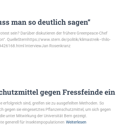
uss man so deutlich sagen“
rotest sein? Darüber diskutieren der frühere Greenpeace-Chef
on“. QuelleSternhttps://www.stern.de/politik/klimastreik–thilo-
-9426168.html InterviewJan Rosenkranz
chutzmittel gegen Fressfeinde ein
rfolgreich sind, greifen sie zu ausgefeilten Methoden. So
ch gegen sie eingesetztes Pflanzenschutzmittel, um sich gegen
ie unter Mitwirkung der Universität Bern gezeigt.
nte generell für Insektenpopulationen
Weiterlesen