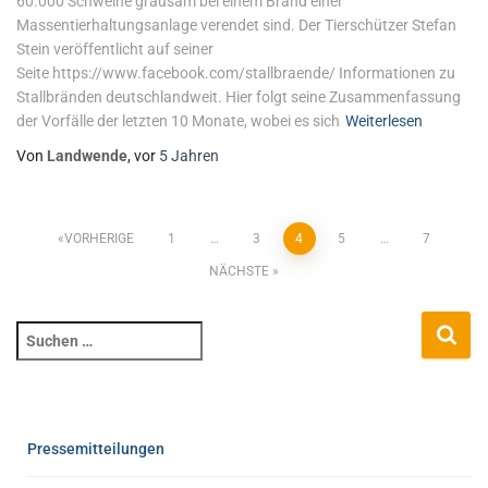
60.000 Schweine grausam bei einem Brand einer
Massentierhaltungsanlage verendet sind. Der Tierschützer Stefan
Stein veröffentlicht auf seiner
Seite https://www.facebook.com/stallbraende/ Informationen zu
Stallbränden deutschlandweit. Hier folgt seine Zusammenfassung
der Vorfälle der letzten 10 Monate, wobei es sich
Weiterlesen
Von
Landwende
, vor
5 Jahren
VORHERIGE
1
…
3
4
5
…
7
NÄCHSTE
Pressemitteilungen